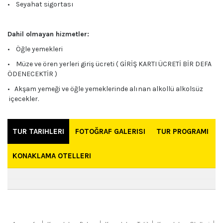
• Seyahat sigortası
Dahil olmayan hizmetler:
• Öğle yemekleri
• Müze ve ören yerleri giriş ücreti ( GİRİŞ KARTI ÜCRETİ BİR DEFA
ÖDENECEKTİR )
• Akşam yemeği ve öğle yemeklerinde alınan alkollü alkolsüz
içecekler.
TUR TARIHLERI
FOTOĞRAF GALERISI
TUR PROGRAMI
KONAKLAMA OTELLERI