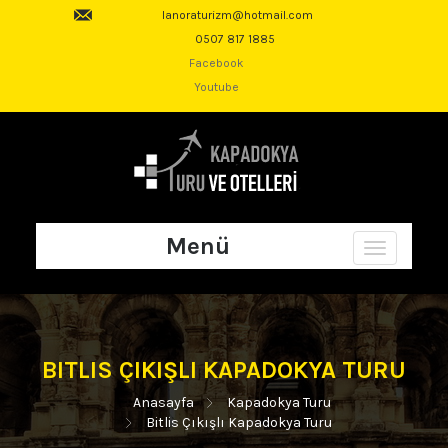
lanoraturizm@hotmail.com
0507 817 1885
Facebook
Youtube
Menü
Toggle
navigation
BITLIS ÇIKIŞLI KAPADOKYA TURU
Anasayfa
Kapadokya Turu
Bitlis Çıkışlı Kapadokya Turu